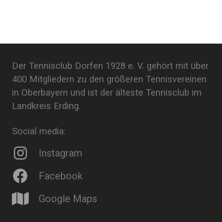
Der Tennisclub Dorfen 1928 e. V. gehört mit über
400 Mitgliedern zu den größeren Tennisvereinen
in Oberbayern und ist der älteste Tennisclub im
Landkreis Erding.
Social media:
Instagram
Facebook
Google Maps