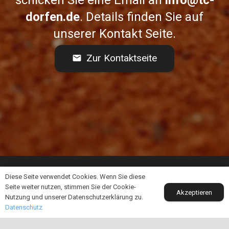
schicken Sie eine Email an
info@tc-
dorfen.de
. Details finden Sie auf
unserer Kontakt Seite.
Zur Kontaktseite
mail
Diese Seite verwendet Cookies. Wenn Sie diese
Der Tennisclub Dorfen 1928 e. V. gehört mit über
Seite weiter nutzen, stimmen Sie der Cookie-
400 Mitgliedern zu den größeren Tennisvereinen
Akzeptieren
Nutzung und unserer Datenschutzerklärung zu.
in Oberbayern und ist der älteste Tennisclub im
Datenschutz
Landkreis Erding.