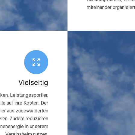
miteinander organisiert.
zoom_out_map
Vielseitig
rken. Leistungssportler,
e auf ihre Kosten. Der
ieler aus zugewanderten
ielen. Zudem reduzieren
nnenenergie in unserem
Vereinsheim nutzen.