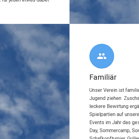
people
Familiär
Unser Verein ist famili
Jugend ziehen Zuschau
leckere Bewirtung erg
Spielpartien auf unse
Events im Jahr das ges
Day, Sommercamp, Somm
Schafkopfturnier, Gril