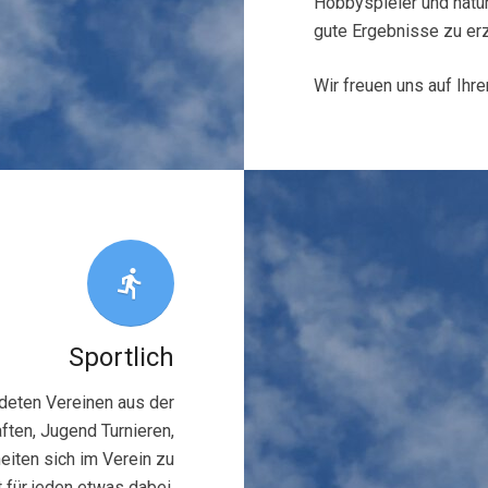
Hobbyspieler und natürl
gute Ergebnisse zu erz
Wir freuen uns auf Ihr
directions_run
Sportlich
deten Vereinen aus der
ften, Jugend Turnieren,
iten sich im Verein zu
 für jeden etwas dabei.