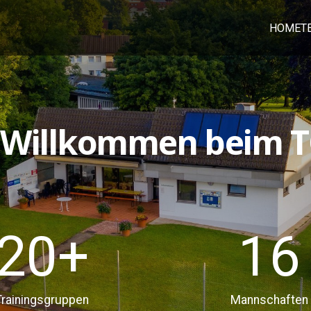
HOME
T
h Willkommen beim T
20
+
16
Trainingsgruppen
Mannschaften