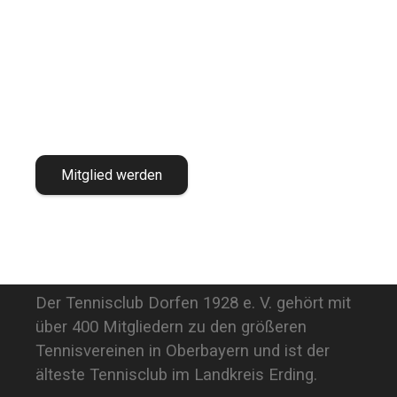
Mitglied werden
Der Tennisclub Dorfen 1928 e. V. gehört mit
über 400 Mitgliedern zu den größeren
Tennisvereinen in Oberbayern und ist der
älteste Tennisclub im Landkreis Erding.