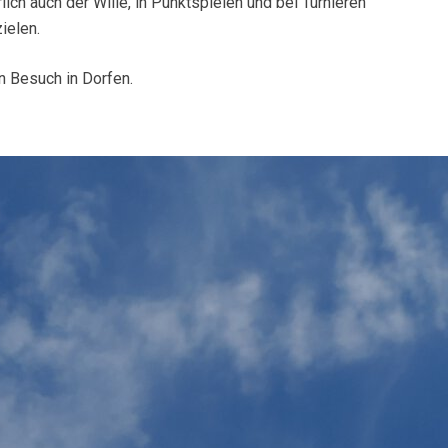
ich auch der Wille, in Punktspielen und bei Turnieren
ielen.
en Besuch in Dorfen.