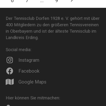
6
7
…
9
Der Tennisclub Dorfen 1928 e. V. gehört mit über
400 Mitgliedern zu den größeren Tennisvereinen
in Oberbayern und ist der älteste Tennisclub im
Landkreis Erding.
Social media:
Instagram
Facebook
Google Maps
Hier können Sie mitmachen: