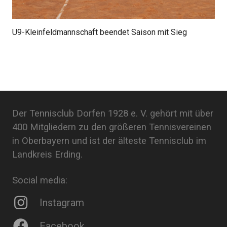
U9-Kleinfeldmannschaft beendet Saison mit Sieg
Der Tennisclub Dorfen 1928 e. V. gehört mit über
400 Mitgliedern zu den größeren Tennisvereinen
in Oberbayern und ist der älteste Tennisclub im
Landkreis Erding.
Social media:
Instagram
Facebook