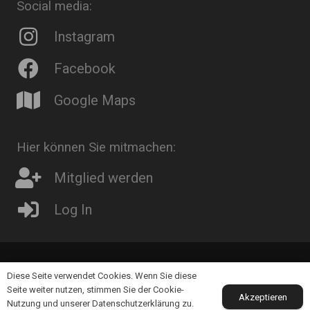
Social media:
Instagram
Facebook
Google Maps
Hier können Sie mitmachen:
Mitglied werden
Log In
© 2021 TC Dorfen
Diese Seite verwendet Cookies. Wenn Sie diese
Seite weiter nutzen, stimmen Sie der Cookie-
Akzeptieren
Nutzung und unserer Datenschutzerklärung zu.
Impressum